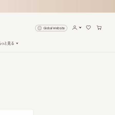
Global Website
と見る