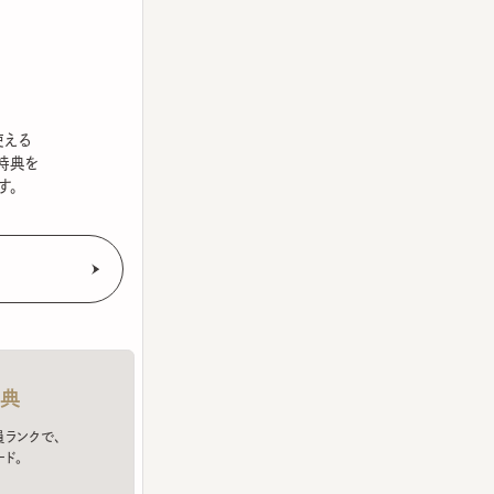
を
クで、