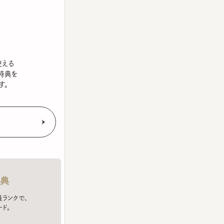
を
クで、