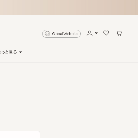
Global Website
と見る