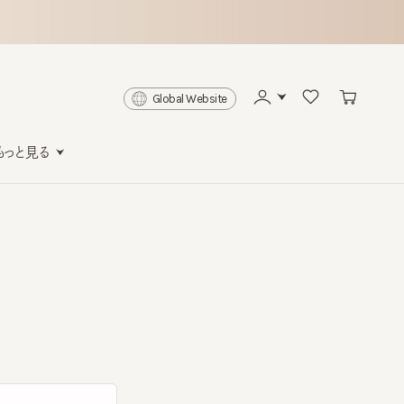
Global Website
と見る