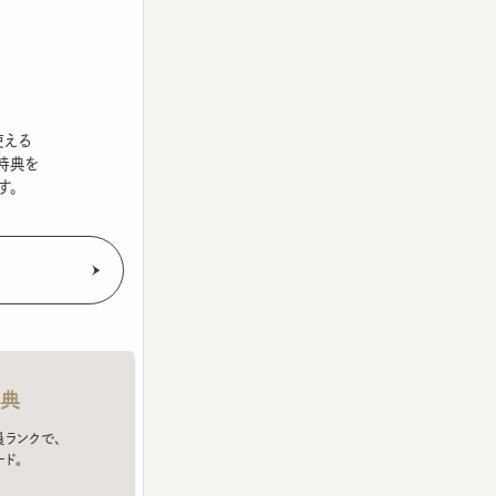
を
クで、