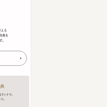
を
クで、