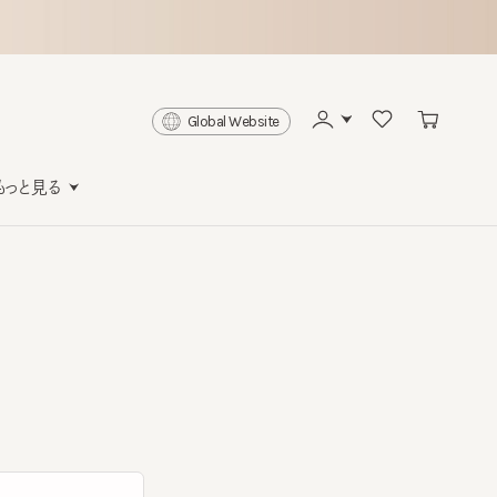
Global Website
と見る