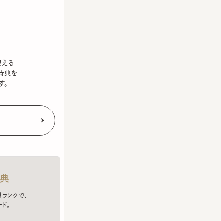
を
クで、