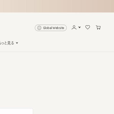
Global Website
と見る