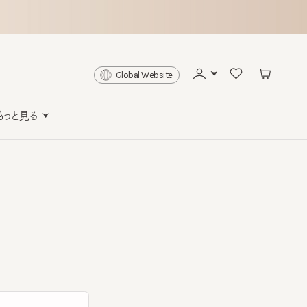
Global Website
と見る