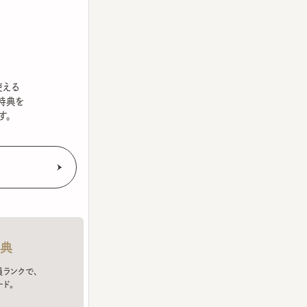
を
クで、