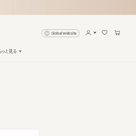
Global Website
と見る