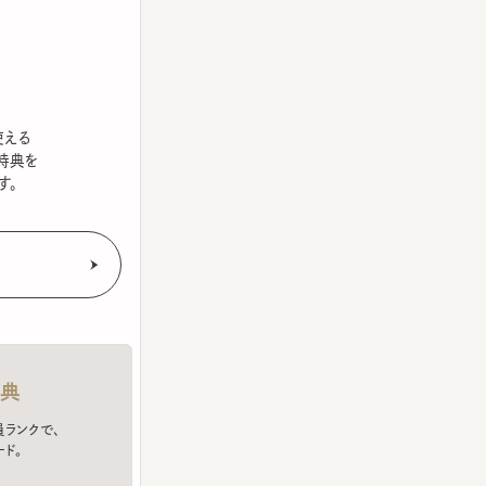
を
クで、