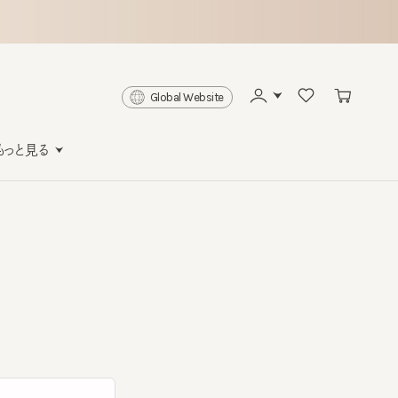
Global Website
と見る