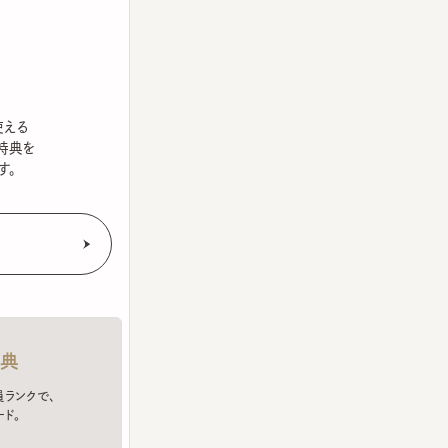
を
クで、