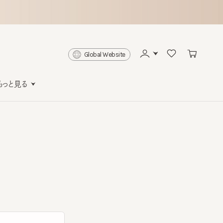
Global Website
と見る