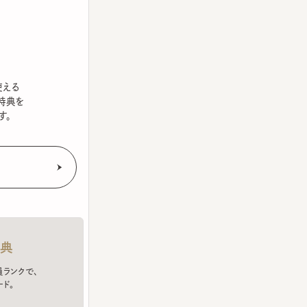
を
クで、