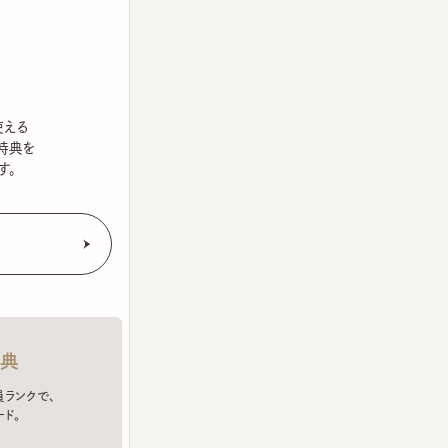
を
クで、