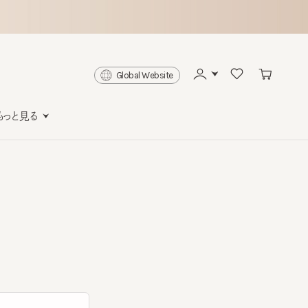
Global Website
と見る