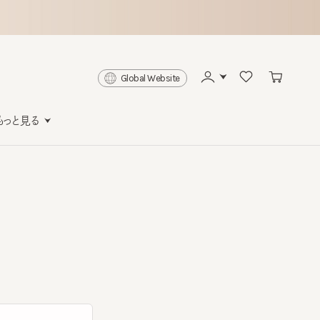
Global Website
と見る