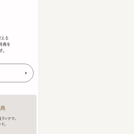
を
クで、