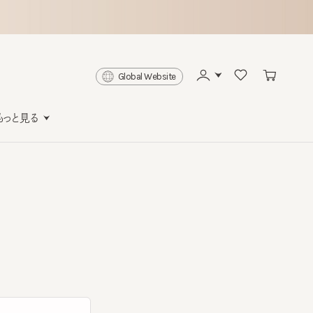
Global Website
と見る