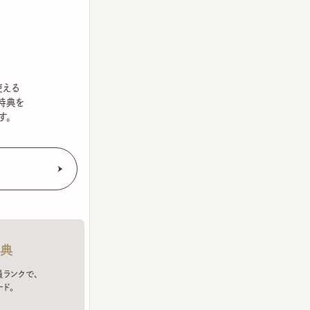
を
クで、