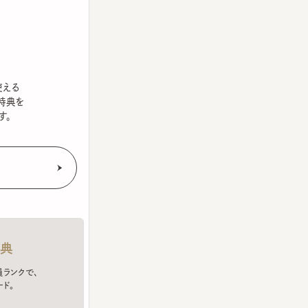
を
クで、