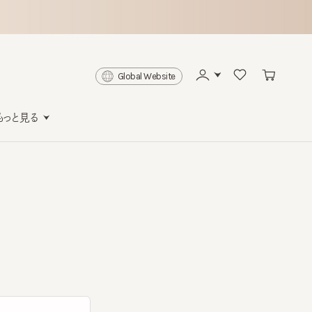
Global Website
と見る