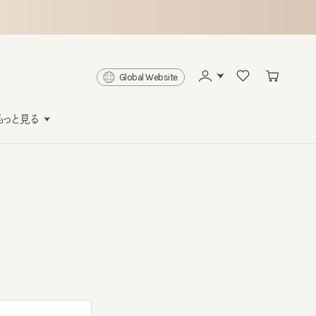
Global Website
と見る