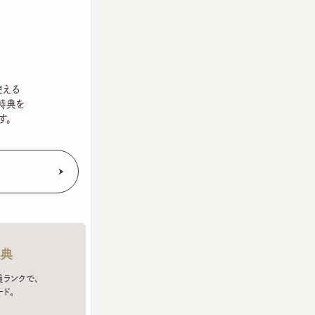
を
クで、