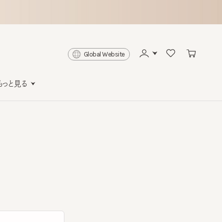
Global Website
と見る