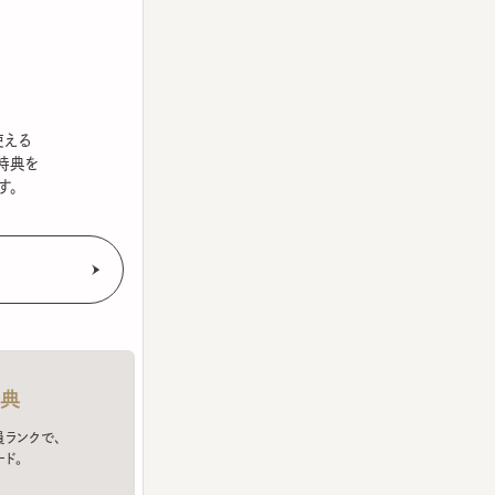
を
クで、