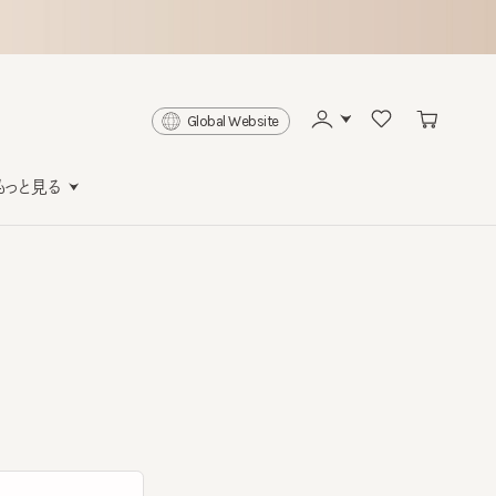
Global Website
と見る