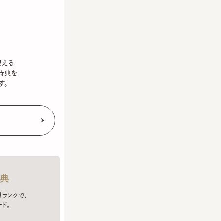
を
クで、