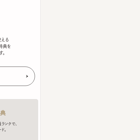
を
クで、