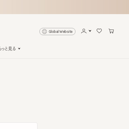
Global Website
と見る