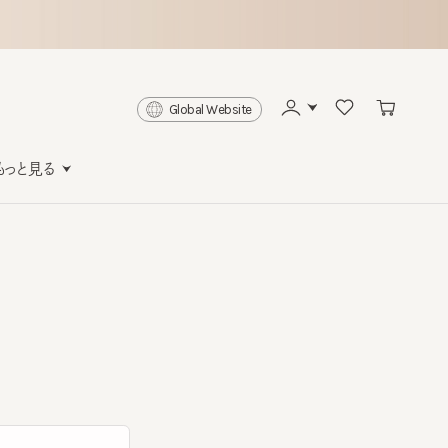
Global Website
と見る