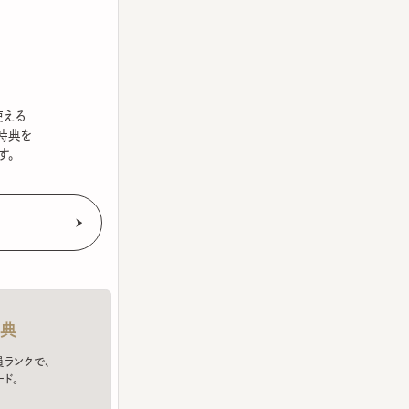
を
クで、