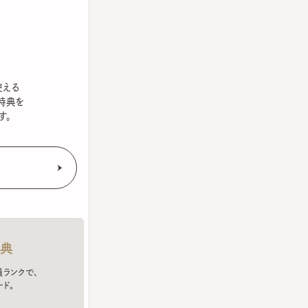
を
クで、