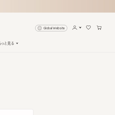
Global Website
と見る