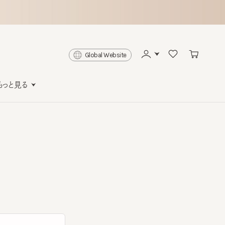
Global Website
と見る