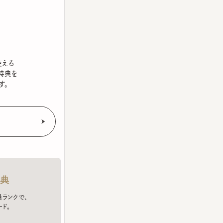
を
クで、