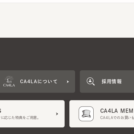
CA4LAについて
採用情報
CA4LA MEMB
に応じた特典をご用意。
CA4LAでのお買いものを