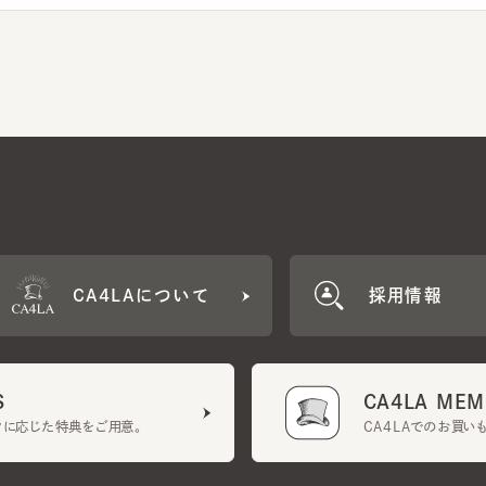
CA4LAについて
採用情報
CA4LA MEMB
に応じた特典をご用意。
CA4LAでのお買いものを