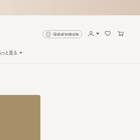
Global Website
と見る