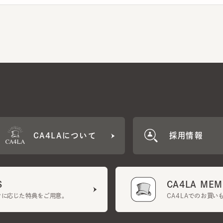
CA4LAについて
採用情報
CA4LA MEMB
に応じた特典をご用意。
CA4LAでのお買いものを