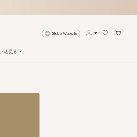
Global Website
と見る