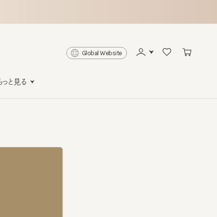
Global Website
と見る