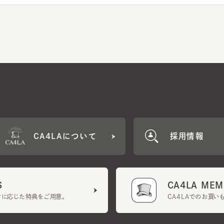
CA4LAについて
採用情報
CA4LA MEMB
に応じた特典をご用意。
CA4LAでのお買いものを