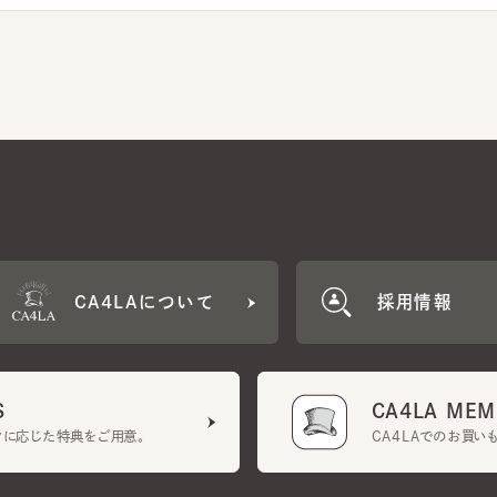
CA4LAについて
採用情報
CA4LA MEMB
に応じた特典をご用意。
CA4LAでのお買いものを