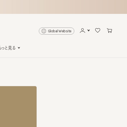
Global Website
と見る