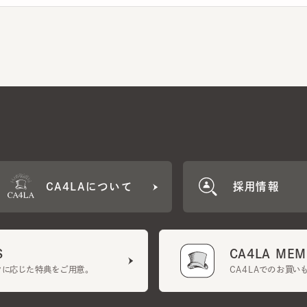
CA4LAについて
採用情報
CA4LA MEMB
に応じた特典をご用意。
CA4LAでのお買いものを