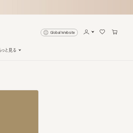
Global Website
と見る