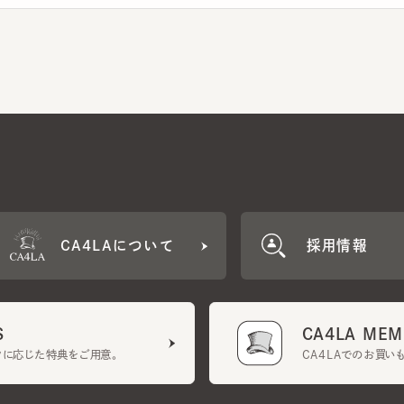
CA4LAについて
採用情報
CA4LA MEMB
に応じた特典をご用意。
CA4LAでのお買いものを