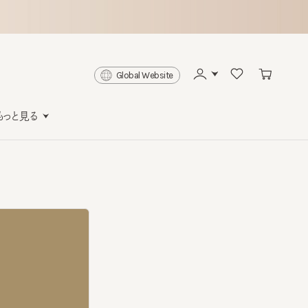
Global Website
と見る