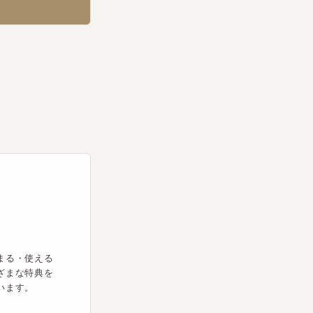
・使える
な特典を
す。