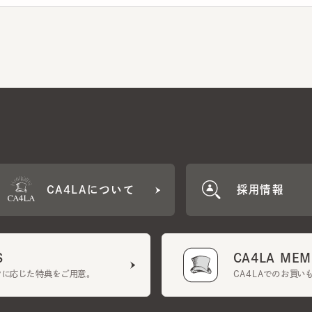
CA4LAについて
採用情報
CA4LA MEMB
に応じた特典をご用意。
CA4LAでのお買いものを