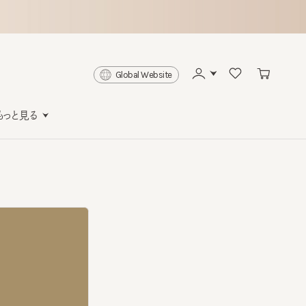
Global Website
と見る