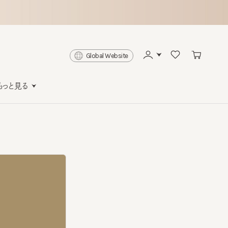
Global Website
と見る