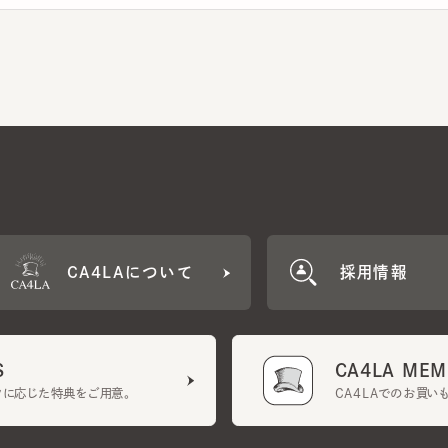
CA4LAについて
採用情報
CA4LA MEMB
に応じた特典をご用意。
CA4LAでのお買いものを