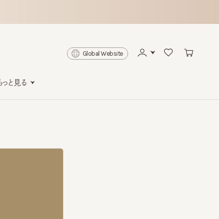
Global Website
と見る