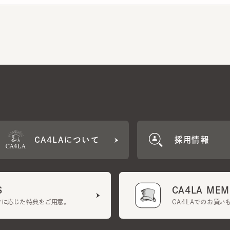
CA4LAについて
採用情報
CA4LA MEMB
に応じた特典をご用意。
CA4LAでのお買いものを