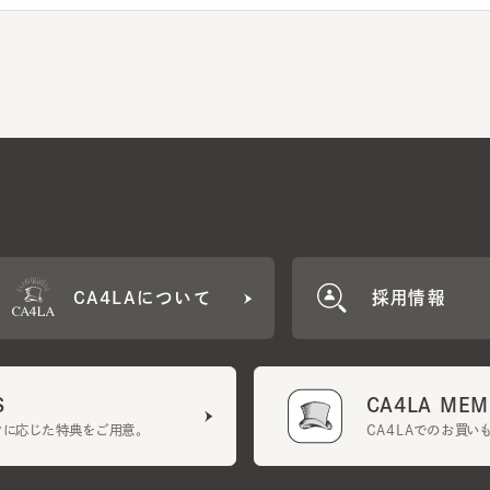
CA4LAについて
採用情報
CA4LA MEMB
に応じた特典をご用意。
CA4LAでのお買いものを