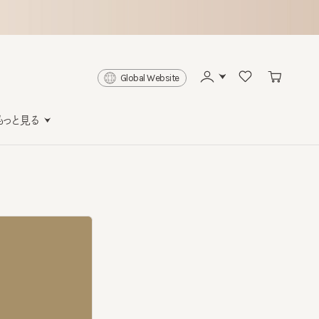
Global Website
と見る