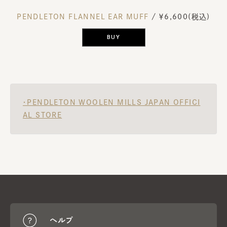
PENDLETON FLANNEL EAR MUFF
/ ￥6,600(税込)
BUY
・PENDLETON WOOLEN MILLS JAPAN OFFICI
AL STORE
ヘルプ