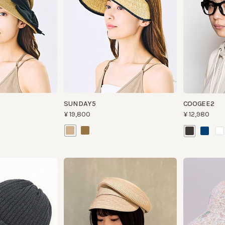
SUNDAY5
COOGEE2
¥19,800
¥12,980