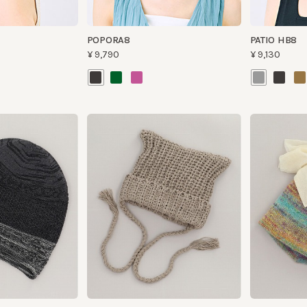
MIAO CORD
GRADE
¥13,200
¥15,180