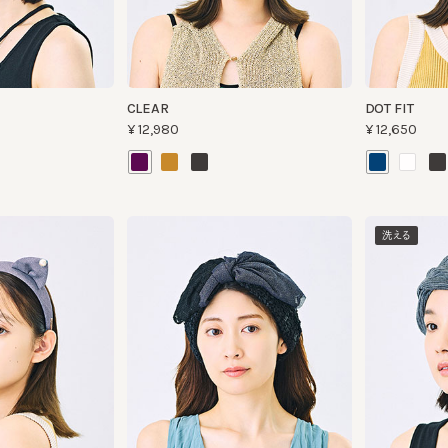
CLEAR
DOT FIT
¥12,980
¥12,650
洗える
POPORA8
PATIO HB8
¥9,790
¥9,130