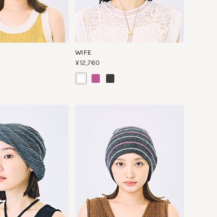
WIFE
¥12,760
MIRROR BALL
¥7,480