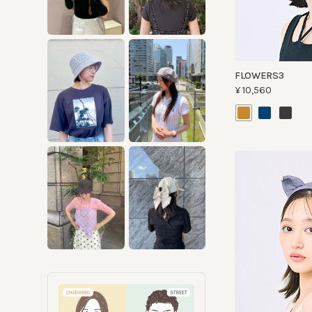
FLOWERS3
¥10,560
FAIRY
¥12,650