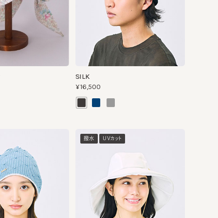
SILK
¥16,500
撥水
UVカット