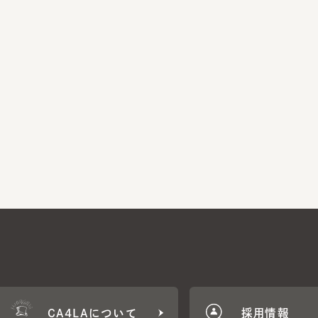
CA4LAについて
採用情報
CA4LA MEMB
に応じた特典をご用意。
CA4LAでのお買いものを