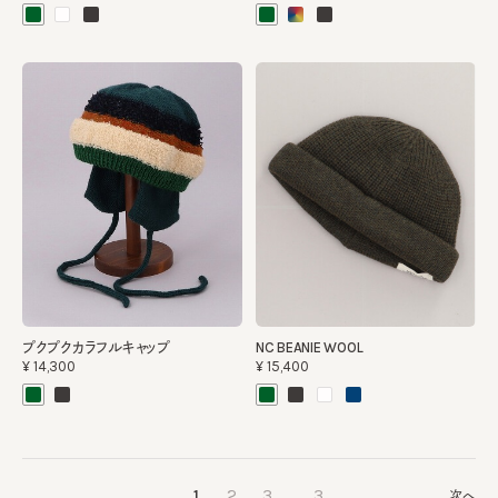
プクプクカラフルキャップ
NC BEANIE WOOL
¥14,300
¥15,400
…
…
1
2
3
3
次へ