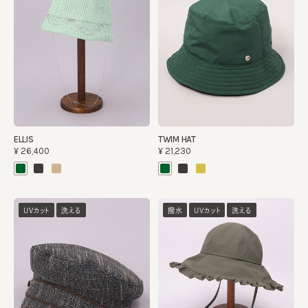
ELLIS
TWIM HAT
¥26,400
¥21,230
UVカット
洗える
撥水
UVカット
洗える