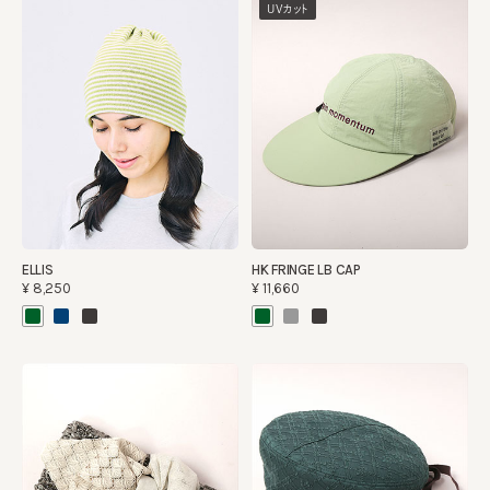
UVカット
ELLIS
HK FRINGE LB CAP
¥8,250
¥11,660