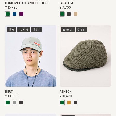
HAND KNITTED CROCHET TULIP
CECILIE 4
¥15,730
¥7,700
撥水
UVカット
洗える
UVカット
洗える
BERT
ASHTON
¥13,200
¥10,670