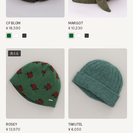
CF BLOM
MARGOT
¥18,590
¥10,230
洗える
ROSEY
TAKUTEL
¥13,970
¥6,050