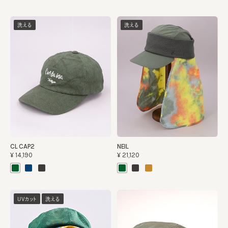
洗える
洗える
CL CAP2
NEIL
¥14,190
¥21,120
UVカット
洗える