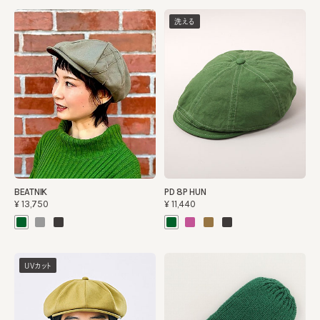
洗える
BEATNIK
PD 8P HUN
¥13,750
¥11,440
UVカット