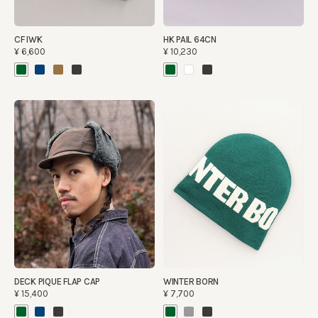
CF IWK
HK PAIL 64CN
¥6,600
¥10,230
DECK PIQUE FLAP CAP
WINTER BORN
¥15,400
¥7,700