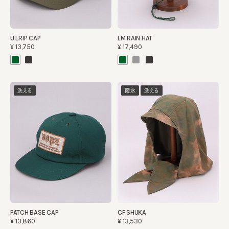
U.LRIP CAP
LM RAIN HAT
¥13,750
¥17,490
洗える
撥水
洗える
PATCH BASE CAP
CF SHUKA
¥13,860
¥13,530