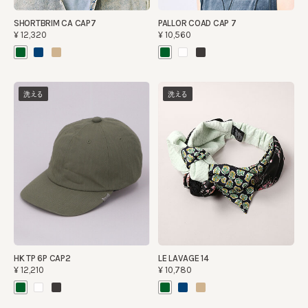
SHORTBRIM CA CAP7
PALLOR COAD CAP 7
¥12,320
¥10,560
洗える
洗える
HK TP 6P CAP2
LE LAVAGE 14
¥12,210
¥10,780