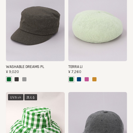
WASHABLE DREAMS PL
TERRA LI
¥9,020
¥7,260
UVカット
洗える