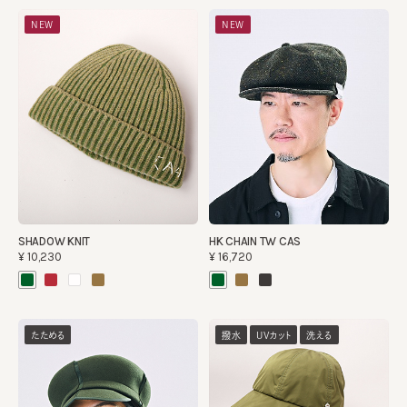
NEW
NEW
SHADOW KNIT
HK CHAIN TW CAS
¥10,230
¥16,720
たためる
撥水
UVカット
洗える