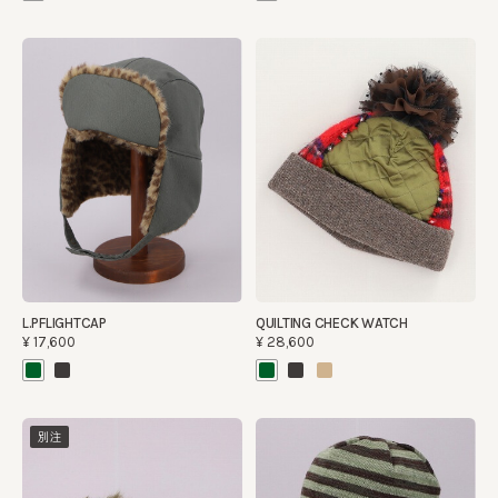
L.PFLIGHTCAP
QUILTING CHECK WATCH
¥17,600
¥28,600
別注