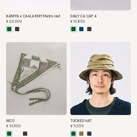
KAMIYA x CA4LA KMY Metro Hat
DAILY CA CAP 4
¥22,000
¥12,650
NICO
TUCKED HAT
¥31,900
¥11,550