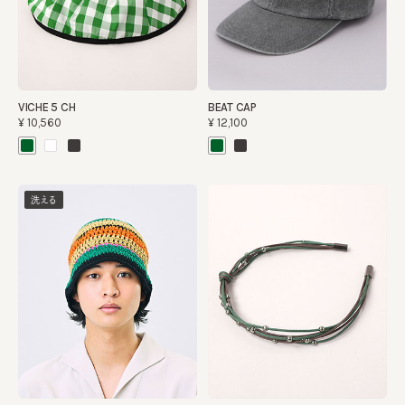
VICHE 5 CH
BEAT CAP
¥10,560
¥12,100
洗える