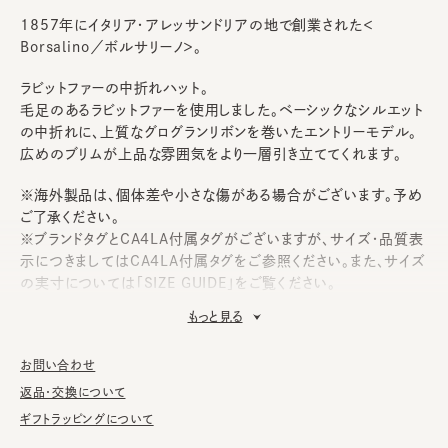
1857年にイタリア・アレッサンドリアの地で創業された＜
Borsalino／ボルサリーノ＞。
ラビットファーの中折れハット。
毛足のあるラビットファーを使用しました。ベーシックなシルエット
の中折れに、上質なグログランリボンを巻いたエントリーモデル。
広めのブリムが上品な雰囲気をより一層引き立ててくれます。
※海外製品は、個体差や小さな傷がある場合がございます。予め
ご了承ください。
※ブランドタグとCA4LA付属タグがございますが、サイズ・品質表
示につきましてはCA4LA付属タグをご参照ください。また、サイズ
の実寸については「SIZE GUIDE」をご覧ください。
もっと見る
《Borsalino》
1857年、Giuseppe Borsalino（ジュゼッペ・ボルサリーノ）によ
お問い合わせ
り、イタリア・アレッサンドリアの地にフェルト帽の芸術的職人だけ
を集めた工場を設立したことからボルサリーノの歴史が始まる。
返品・交換について
160年の年月を経たボルサリーノでは、今日でも創設時と同様の
ギフトラッピングについて
製法が頑なに守られ、20世紀初頭の機械・木製型を現在に受け