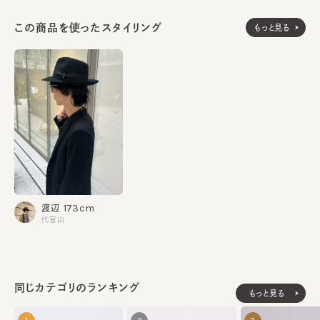
継ぎ、それらの道具とともに受け継がれた伝統の技術はボルサリ
ーノ クラフトマンシップとして幾世代にも渡り行き続けている。
この商品を使ったスタイリング
もっと見る
素材
本体：毛100%
装飾部分：アクリル50% 綿50%
生産国
made in Italy
173cm
渡辺
代官山
同じカテゴリのランキング
もっと見る