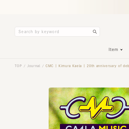
Item
TOP
Journal
CMC | Kimura Kaela | 20th anniversary of debut
/
/