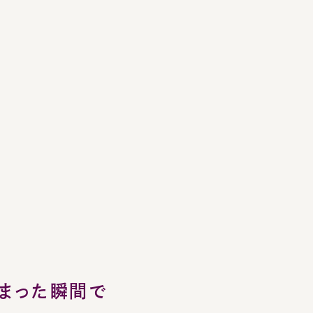
った瞬間で
an you look back