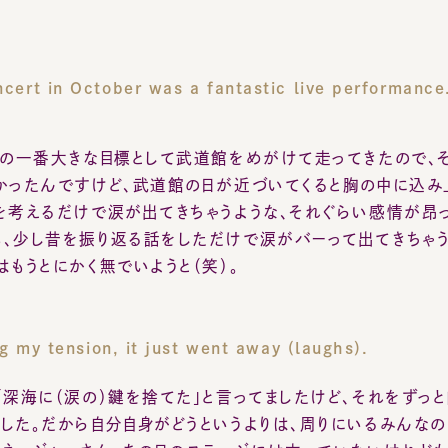
の一番大きな目標として武道館をめがけて走ってきたので、その
ったんですけど、武道館の日が近づいてくると胸の中に込み上げ
考えるだけで涙が出てきちゃうような、それぐらい感情が昂って
少し昔を振り返る話をしただけで涙がバーって出てきちゃう状
もうとにかく無でいようと（笑）。
 my tension, it just went away (laughs).
深海に（涙の）鍵を捨てた」と言ってましたけど、それをずっと自
た。だから自分自身がどうというよりは、周りにいるみんなのこと
ネージャーさん、あの日のステージには立っていないけれども、ず
、いろんな人たちの顔を思い浮かべるたびにグッとくるものがあ
あの日に挑んでいましたね。いろんな意味で必死だったので、正
ただやっぱり20年間やってきて、いろいろと葛藤してきた日々も