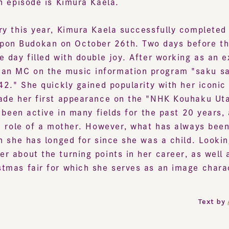
 this year, Kimura Kaela successfully completed her
 Budokan on October 26th. Two days before that, 
day filled with double joy. After working as an excl
 MC on the music information program "saku saku,
2." She quickly gained popularity with her iconic ch
de her first appearance on the "NHK Kouhaku Uta Ga
been active in many fields for the past 20 years, al
 role of a mother. However, what has always been at
 she has longed for since she was a child. Looking 
about the turning points in her career, as well as a
mas fair for which she serves as an image characte
Text by
Ats