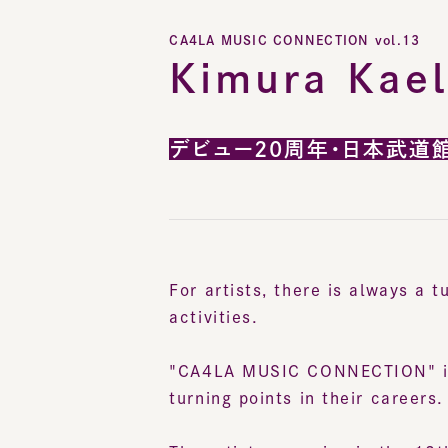
CA4LA MUSIC CONNECTION vol.13
Kimura Kael
デビュー20周年・日本武道
For artists, there is always a tu
activities.
"CA4LA MUSIC CONNECTION" is a s
turning points in their careers.
The artist appearing in the 13th