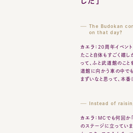
on that day?
カエラ：
20周年イベント
たこと自体もすごく嬉しか
って、ふと武道館のことを
道館に向かう車の中でも、
まずいなと思って、本番は
Instead of raising
カエラ：
MCでも何回か「
のステージに立っていまし
か、スタッフのみんな、マ
たバンドメンバーだったり
感謝の気持ちを持って、
てないんですけど（笑）、