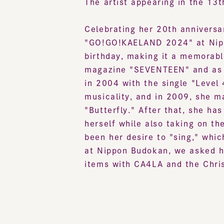
Celebrating her 20th anniversary
"GO!GO!KAELAND 2024" at Nippon
birthday, making it a memorable 
magazine "SEVENTEEN" and as an
in 2004 with the single "Level 4
musicality, and in 2009, she ma
"Butterfly." After that, she has 
herself while also taking on the
been her desire to "sing," which
at Nippon Budokan, we asked her 
items with CA4LA and the Christ