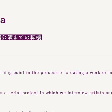
a
館公演までの転機
rning point in the process of creating a work or in th
erial project in which we interview artists and a
 episode is Kimura Kaela.