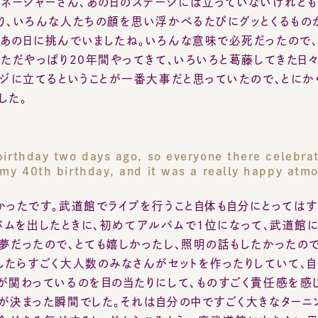
ジに立てるということが一番大事だと思っていたので、とにかく
た。
rthday two days ago, so everyone there celebrated
y 40th birthday, and it was a really happy atmosp
ったです。武道館でライブを行うこと自体も自分にとってはすごく
アルバムを出したときに、初めてアルバムで1位になって、武道館に立
だったので、とても嬉しかったし、照明の話もしたかったので、
たらすごく大人数のみなさんがセットを作ったりしていて、自分
関わっているのを目の当たりにして、ものすごく責任感を感じた
決まった瞬間でした。それは自分の中ですごく大きなターニング
がある気がするし、だからこそもう一度武道館に立ちたい思いが