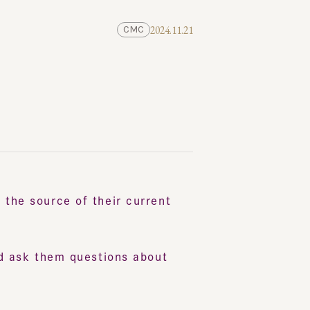
2024.11.21
CMC
e source of their current
sk them questions about