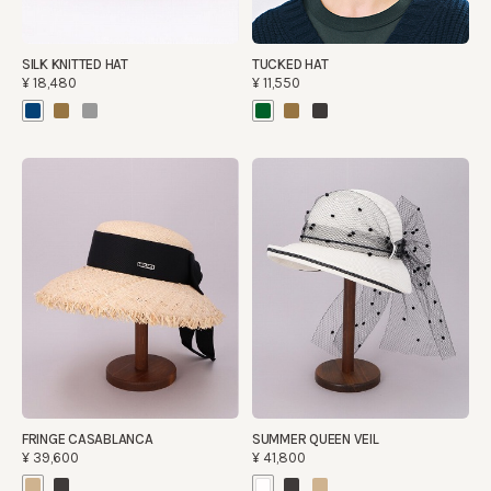
SILK KNITTED HAT
TUCKED HAT
¥18,480
¥11,550
FRINGE CASABLANCA
SUMMER QUEEN VEIL
¥39,600
¥41,800