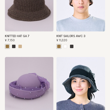
KNITTED HAT GA 7
KNIT SAILORS AWC 3
¥7,150
¥11,220