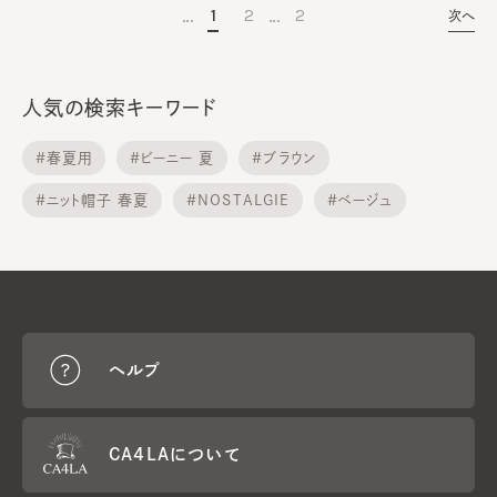
…
…
1
2
2
次へ
人気の検索キーワード
#春夏用
#ビーニー 夏
#ブラウン
#ニット帽子 春夏
#NOSTALGIE
#ベージュ
#日焼け帽子
#カンカン帽 麦わら帽子
#HILDA
#ハンチング MEN
ヘルプ
CA4LAについて