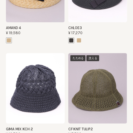
AMAND 4
CHLOE3
¥19,580
¥17,270
たためる
洗える
GIMA MIX KCH 2
CF KNIT TULIP2