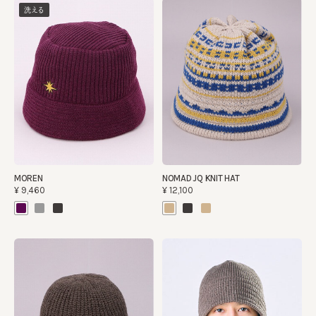
洗える
MOREN
NOMAD JQ KNIT HAT
¥9,460
¥12,100