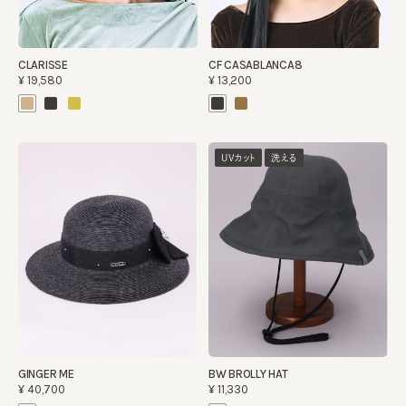
CLARISSE
CF CASABLANCA8
¥19,580
¥13,200
UVカット
洗える
GINGER ME
BW BROLLY HAT
¥40,700
¥11,330