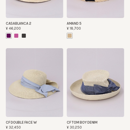
CASABLANCA 2
AMAND 5
¥46,200
¥18,700
CF DOUBLE FACE W
CF TOM BOY DENIM
¥32,450
¥30,250