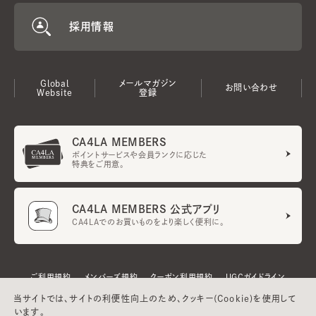
採用情報
Global
メールマガジン
お問い合わせ
Website
登録
CA4LA MEMBERS
ポイントサービスや会員ランクに応じた
特典をご用意。
CA4LA MEMBERS 公式アプリ
CA4LAでのお買いものをより楽しく便利に。
ご利用規約
メンバーズ規約
クーポン利用規約
UGCガイドライン
会社概要
特定商取引法に基づく表示
プライバシーポリシー
当サイトでは、サイトの利便性向上のため、クッキー(Cookie)を使用して
います。