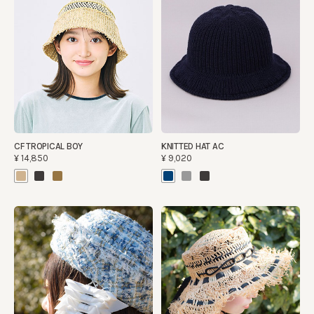
CF TROPICAL BOY
KNITTED HAT AC
¥14,850
¥9,020