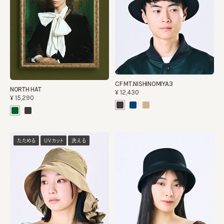
CF MT.NISHINOMIYA3
NORTH HAT
¥12,430
¥15,290
たためる
UVカット
洗える