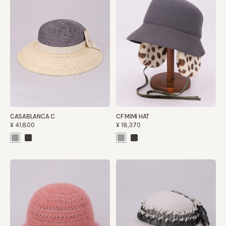
CASABLANCA C
CF MIMI HAT
¥41,800
¥18,370