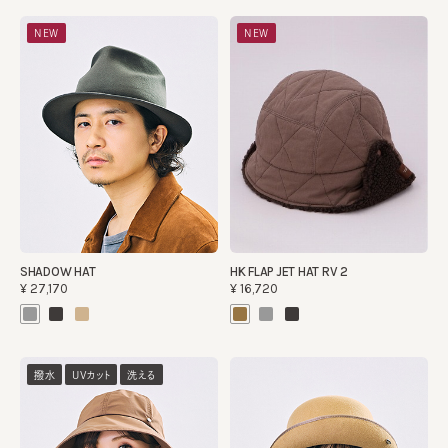
NEW
NEW
SHADOW HAT
HK FLAP JET HAT RV 2
¥27,170
¥16,720
撥水
UVカット
洗える