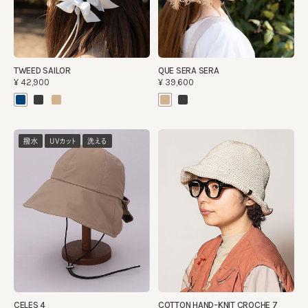
TWEED SAILOR
QUE SERA SERA
¥42,900
¥39,600
撥水
UVカット
洗える
CELES 4
COTTON HAND-KNIT CROCHE 7