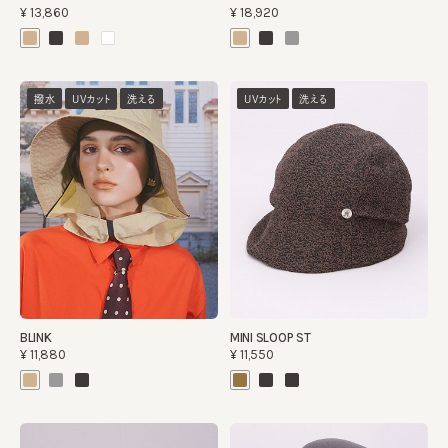
¥13,860
¥18,920
撥水
UVカット
洗える
UVカット
洗える
BLINK
MINI SLOOP ST
¥11,880
¥11,550