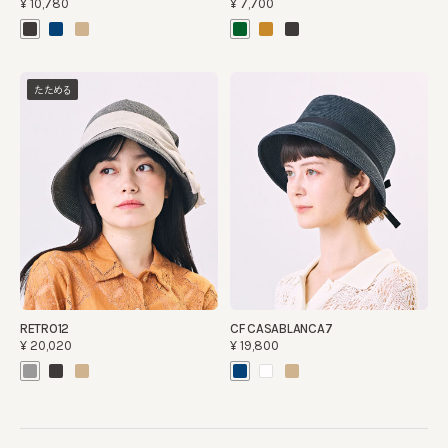
¥10,780
¥7,700
たためる
RETRO12
CF CASABLANCA7
¥20,020
¥19,800