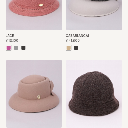
LACE
CASABLANCA1
¥12,100
¥41,800