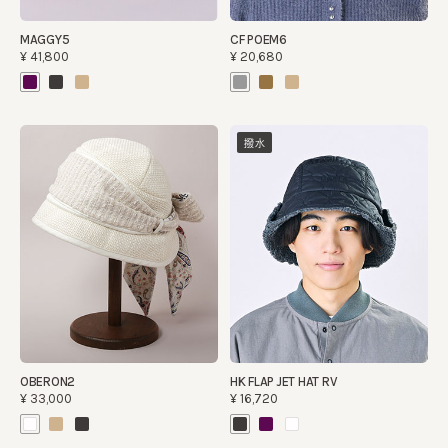
MAGGY5
CF POEM6
¥41,800
¥20,680
撥水
OBERON2
HK FLAP JET HAT RV
¥33,000
¥16,720