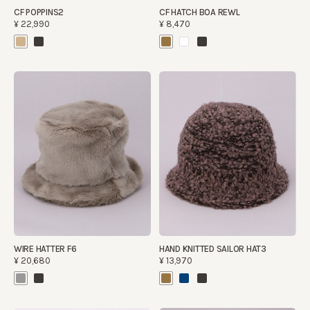
CF POPPINS2
CF HATCH BOA REWL
¥22,990
¥8,470
WIRE HATTER F6
HAND KNITTED SAILOR HAT3
¥20,680
¥13,970