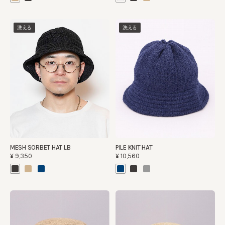
洗える
洗える
MESH SORBET HAT LB
PILE KNIT HAT
¥9,350
¥10,560