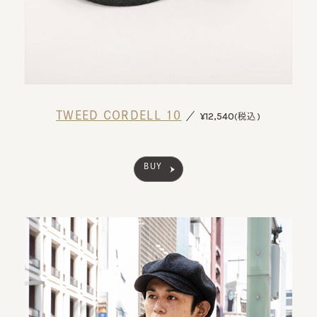
TWEED CORDELL 10
¥12,540
／
(税込)
BUY