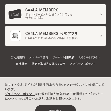
CA4LA MEMBERS
ポイントサービスや会員ランクに応じた
特典をご用意。
CA4LA MEMBERS 公式アプリ
CA4LAでのお買いものをより楽しく便利に。
ご利用規約
メンバーズ規約
クーポン利用規約
UGCガイドライン
会社概要
特定商取引法に基づく表示
プライバシーポリシー
当サイトでは、サイトの利便性向上のため、クッキー(Cookie)を使用して
います。
プライバシーポリシー
に記載の「個人情報の第三者提供」及び「クッキー
について」をお読みいただき、承諾をお願いいたします。
©CA4LA INC. All Rights Reserved.