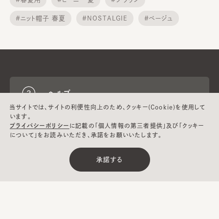
#ニット帽子 春夏
#NOSTALGIE
#ベージュ
#日焼け帽子
#カンカン帽 麦わら帽子
#HILDA
#ハンチング MEN
ヘルプ
当サイトでは、サイトの利便性向上のため、クッキー(Cookie)を使用して
います。
プライバシーポリシー
に記載の「個人情報の第三者提供」及び「クッキー
CA4LAについて
について」をお読みいただき、承諾をお願いいたします。
承諾する
採用情報
Global
メールマガジン
お問い合わせ
Website
登録