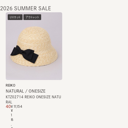
2026 SUMMER SALE
UVカット
アウトレット
REIKO
NATURAL / ONESIZE
KTZ02714 REIKO ONESIZE NATU
RAL
¥11,154
40
¥
1
8
,