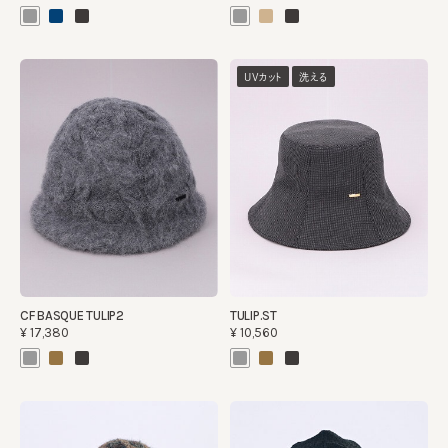
UVカット
洗える
CF BASQUE TULIP2
TULIP.ST
¥17,380
¥10,560