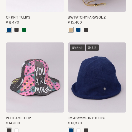
CF KNIT TULIP3
BW PATCHY PARASOL 2
¥8,470
¥15,400
UVカット
洗える
PETIT AMI TULIP
LM ASYMMETRY TULIP2
¥14,300
¥13,970