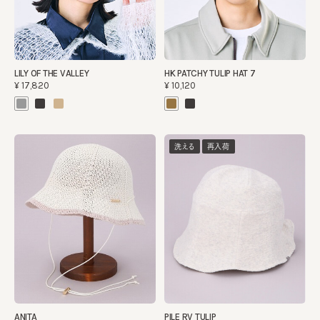
LILY OF THE VALLEY
HK PATCHY TULIP HAT 7
¥17,820
¥10,120
洗える
再入荷
ANITA
PILE RV TULIP