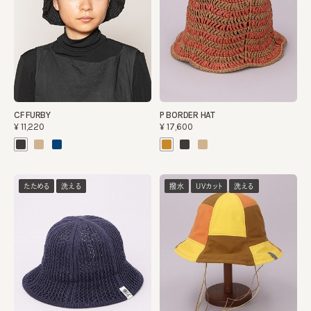
CF FURBY
P BORDER HAT
¥11,220
¥17,600
たためる
洗える
撥水
UVカット
洗える