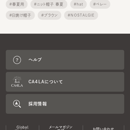
#春夏用
#ニット帽子 春夏
#hat
#ベレー
#日焼け帽子
#ブラウン
#NOSTALGIE
#セール
#uv hat
#レディース ハット
ヘルプ
CA4LAについて
採用情報
Global
メールマガジン
お問い合わせ