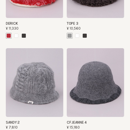
DERICK
TOPE 3
¥11,330
¥10,560
SANDY 2
CF JEANNE 4
¥7,810
¥15,180