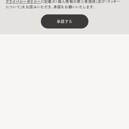
プライバシーポリシー
に記載の「個人情報の第三者提供」及び「クッキー
ヘルプ
について」をお読みいただき、承諾をお願いいたします。
承諾する
CA4LAについて
採用情報
Global
メールマガジン
お問い合わせ
Website
登録
CA4LA MEMBERS
ポイントサービスや会員ランクに応じた
特典をご用意。
CA4LA MEMBERS 公式アプリ
CA4LAでのお買いものをより楽しく便利に。