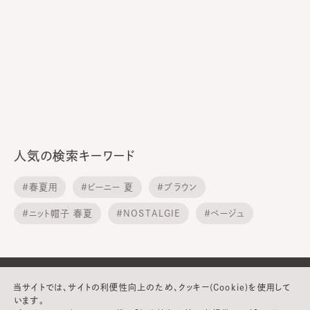
人気の検索キーワード
#春夏用
#ビーニー 夏
#ブラウン
#ニット帽子 春夏
#NOSTALGIE
#ベージュ
#日焼け帽子
#カンカン帽 麦わら帽子
#HILDA
#ハンチング MEN
当サイトでは、サイトの利便性向上のため、クッキー(Cookie)を使用して
います。