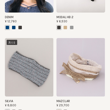
DENIM
MODAL HB 2
¥12,760
¥6,930
洗える
SILVIA
MAZCLAR
¥8,800
¥29,700