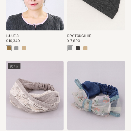
LULUE 3
DRY TOUCH HB
¥10,340
¥7,920
洗える