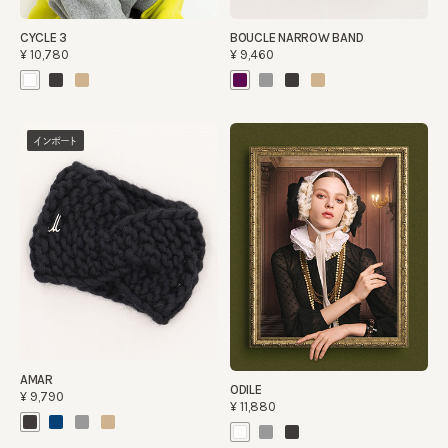
CYCLE 3
BOUCLE NARROW BAND
¥10,780
¥9,460
インポート
AMAR
ODILE
¥9,790
¥11,880