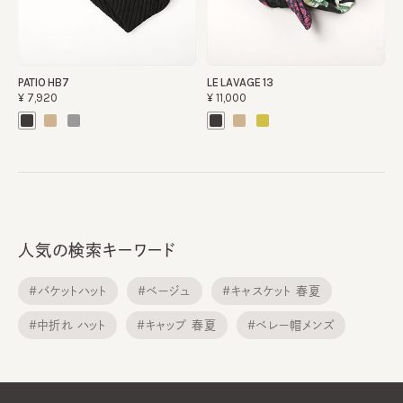
PATIO HB7
LE LAVAGE 13
¥7,920
¥11,000
人気の検索キーワード
#バケットハット
#ベージュ
#キャスケット 春夏
#中折れ ハット
#キャップ 春夏
#ベレー帽メンズ
#メトロハット
#サンバイザー
#ニット帽子
#ニット帽子 春夏