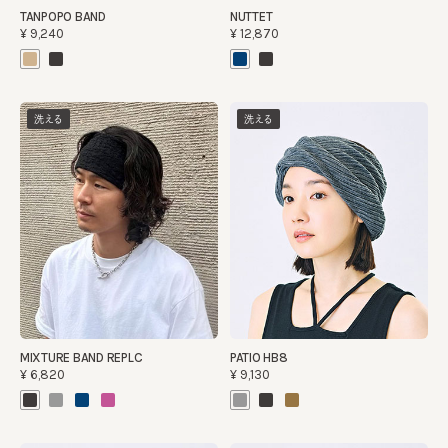
TANPOPO BAND
NUTTET
¥9,240
¥12,870
洗える
洗える
MIXTURE BAND REPLC
PATIO HB8
¥6,820
¥9,130