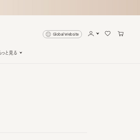
Global Website
と見る