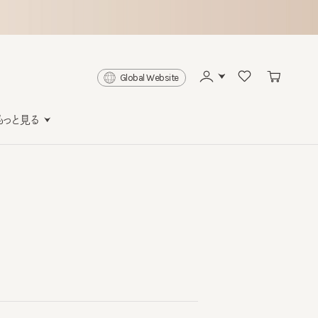
Global Website
と見る