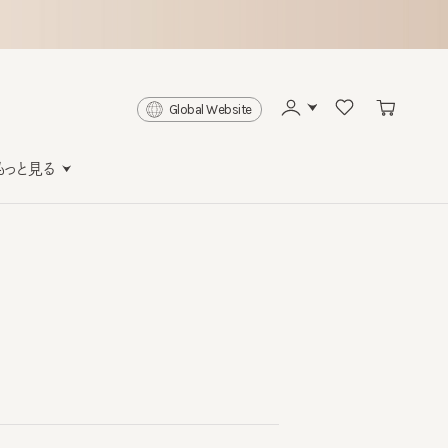
Global Website
と見る