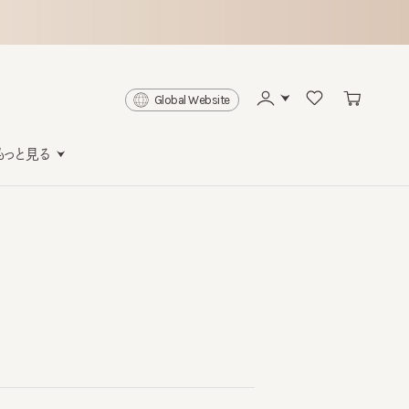
Global Website
と見る