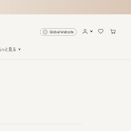
Global Website
と見る