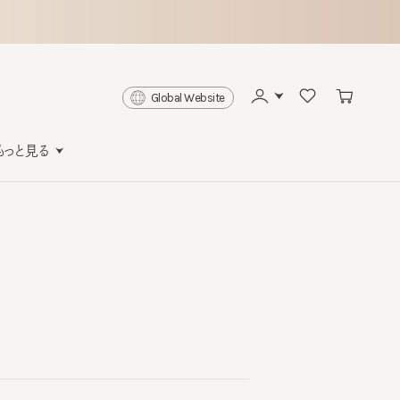
Global Website
と見る